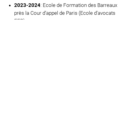
2023-2024
: Ecole de Formation des Barreaux
près la Cour d’appel de Paris (Ecole d’avocats
EFB)
Promotion Dominique Simonnot
Parcours droit public et droit immobilier
2024
: Certificat d’aptitude à la profession d’avocat
(CAPA) (
avec mention
)
En savoir plus